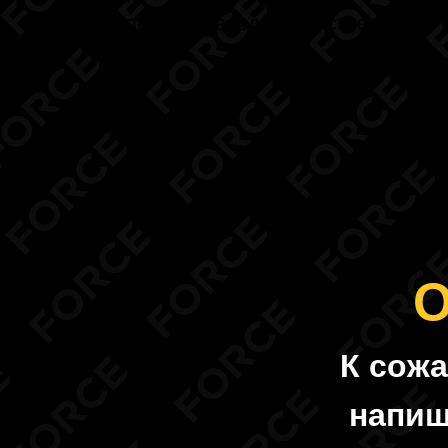
Кнопка: Подтвердить участие
О
К сожа
напиш