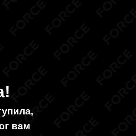
а!
тупила,
ог вам