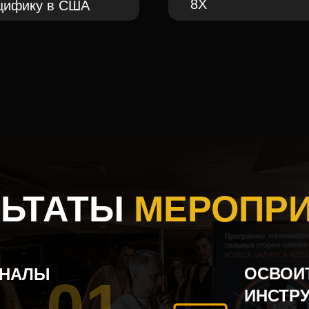
8Х
ецифику в США
ЛЬТАТЫ
МЕРОПР
ОСВОИ
АНАЛЫ
01
ИНСТР