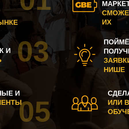
МАРКЕ
СМОЖЕ
ИХ
ЫНКЕ
03
ПОЙМЁ
К И
ПОЛУЧ
Ь
ЗАЯВК
НИШЕ
НЫЕ И
СДЕЛ
05
МЕНТЫ
ИЛИ 
ОБУЧ