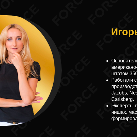
Игор
Основатели
американо-
штатом 350
Работали 
производс
Jacobs, Nes
Carlsberg.
Эксперты в
нишах, мас
формирова