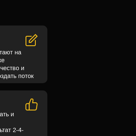
тают на
ке
чество и
оздать поток
ать и
ьтат 2-4-