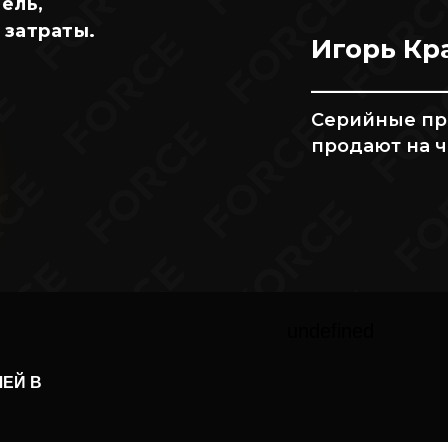
ель,
 затраты.
Игорь Кр
__________
Серийные пр
продают на ч
undefined
ЕЙ В