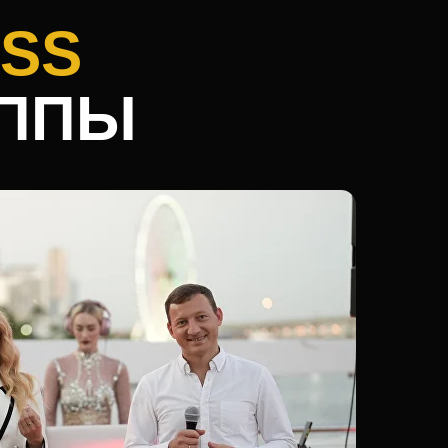
недрил
ESS
iven
венно
сть
УППЫ