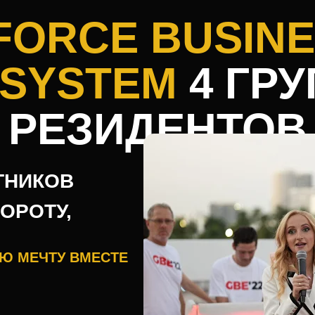
Центральной Азии, где в
FORCE BUSIN
масштабируемые, data-dr
системы продаж, сущест
повысившие эффективно
SYSTEM
4 ГР
проекта.
РЕЗИДЕНТОВ
ТНИКОВ
ОРОТУ,
Ю МЕЧТУ ВМЕСТЕ