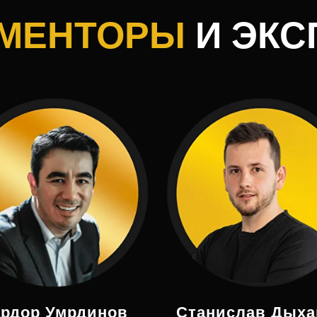
 МЕНТОРЫ
И ЭКС
рдор Умрдинов
Станислав Дыха