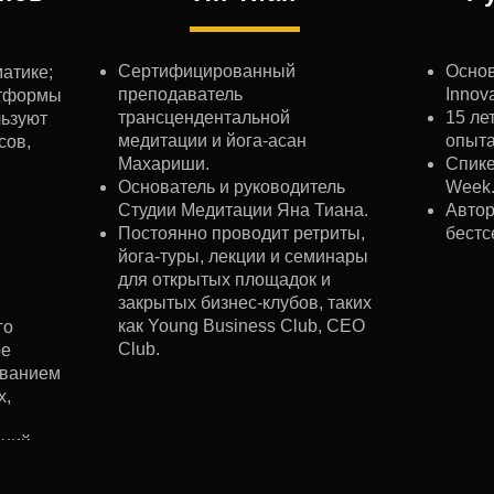
Сертифицированный
Основ
атике;
преподаватель
Innov
атформы
трансцендентальной
15 ле
льзуют
медитации и йога-асан
опыта
сов,
Махариши.
Спике
Основатель и руководитель
Week
Студии Медитации Яна Тиана.
Автор
Постоянно проводит ретриты,
бестс
йога-туры, лекции и семинары
для открытых площадок и
закрытых бизнес-клубов, таких
как Young Business Club, CEO
го
Club.
ре
ованием
х,
ний.
илого