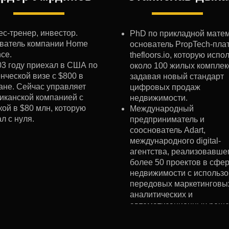
ес-тренер, инвестор.
PhD по прикладной матем
ватель компании Home
основатель PropTech-пл
nce.
thefloors.io, которую испо
03 году приехал в США по
около 100 жилых комплек
нческой визе с $800 в
задавая новый стандарт
ане. Сейчас управляет
цифровых продаж
иканской компанией с
недвижимости.
кой в $80 млн, которую
Международный
л с нуля.
предприниматель и
сооснователь Adart,
международного digital-
агентства, реализовавше
более 50 проектов в сфе
недвижимости с использ
передовых маркетинговы
аналитических и
автоматизационных реше
Коммерческий партнёр ж
комплекса Nova Ribat в