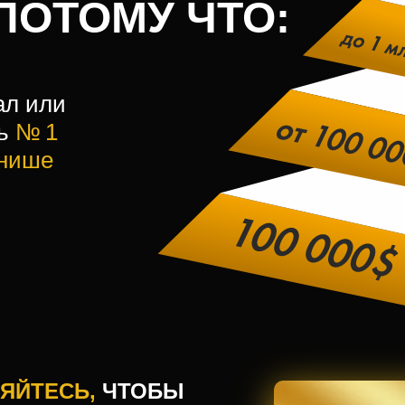
ПОТОМУ ЧТО:
ал или
ть
№ 1
/нише
ЯЙТЕСЬ,
ЧТОБЫ