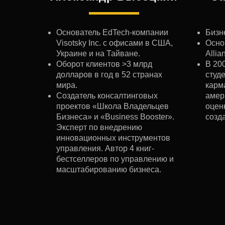
Основатель EdTech-компании
Бизн
Visotsky Inc. с офисами в США,
Осно
Украине и на Тайване.
Allia
Оборот клиентов >3 млрд
В 20
долларов в год в 52 странах
студе
мира.
карм
Создатель консалтинговых
амер
проектов «Школа Владельцев
оцен
Бизнеса» и «Business Booster».
созда
Эксперт по внедрению
инновационных инструментов
управления. Автор 4 книг-
бестселлеров по управлению и
масштабированию бизнеса.